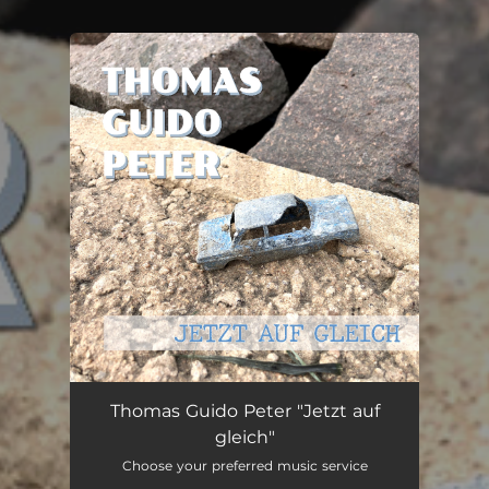
You're all set!
Jetzt auf gleich
03:37
Thomas Guido Peter "Jetzt auf
gleich"
Choose your preferred music service