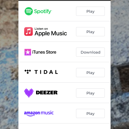
Play
Play
Download
Play
Play
Play